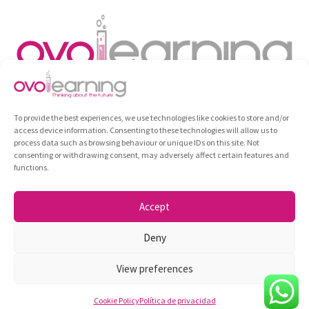
To provide the best experiences, we use technologies like cookies to store and/or
access device information. Consenting to these technologies will allow us to
process data such as browsing behaviour or unique IDs on this site. Not
consenting or withdrawing consent, may adversely affect certain features and
functions.
Diploma
Formación
Todos los cursos
Contacto
Política de privacidad
Login
Accept
Ovolearning ©2026
Deny
View preferences
Cookie Policy
Política de privacidad