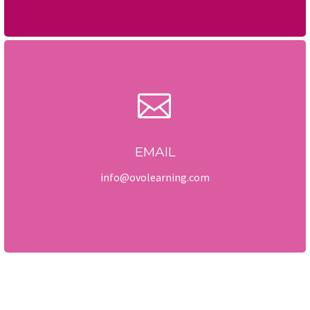


EMAIL
info@ovolearning.com