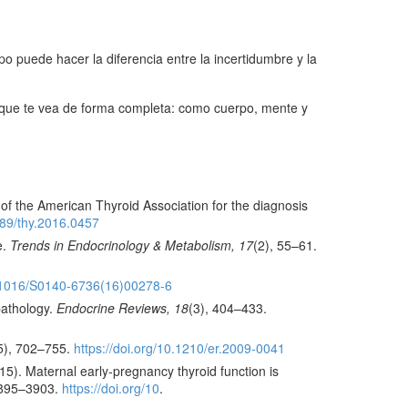
o puede hacer la diferencia entre la incertidumbre y la
e que te vea de forma completa: como cuerpo, mente y
s of the American Thyroid Association for the diagnosis
1089/thy.2016.0457
e.
Trends in Endocrinology & Metabolism, 17
(2), 55–61.
0.1016/S0140-6736(16)00278-6
pathology.
Endocrine Reviews, 18
(3), 404–433.
5), 702–755.
https://doi.org/10.1210/er.2009-0041
015). Maternal early-pregnancy thyroid function is
3895–3903.
https://doi.org/10
.