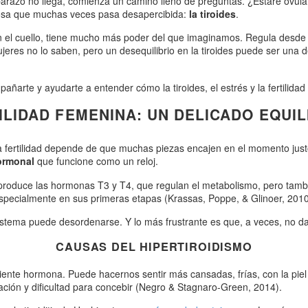
razo no llega, comienza un camino lleno de preguntas. ¿Estaré ovula
ciosa que muchas veces pasa desapercibida:
la tiroides
.
el cuello, tiene mucho más poder del que imaginamos. Regula desde n
eres no lo saben, pero un desequilibrio en la tiroides puede ser una 
mpañarte y ayudarte a entender cómo la tiroides, el estrés y la fertili
ILIDAD FEMENINA: UN DELICADO EQUIL
La fertilidad depende de que muchas piezas encajen en el momento just
ormonal
que funcione como un reloj.
produce las hormonas T3 y T4, que regulan el metabolismo, pero también
especialmente en sus primeras etapas (Krassas, Poppe, & Glinoer, 2010
sistema puede desordenarse. Y lo más frustrante es que, a veces, no da
CAUSAS DEL HIPERTIROIDISMO
ciente hormona. Puede hacernos sentir más cansadas, frías, con la pie
ación y dificultad para concebir (Negro & Stagnaro-Green, 2014).