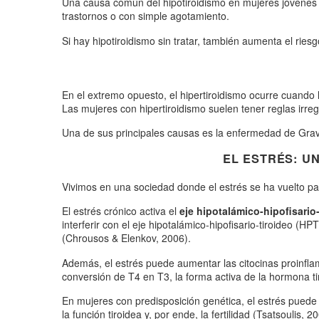
Una causa común del hipotiroidismo en mujeres jóvenes e
trastornos o con simple agotamiento.
Si hay hipotiroidismo sin tratar, también aumenta el ries
En el extremo opuesto, el hipertiroidismo ocurre cuando 
Las mujeres con hipertiroidismo suelen tener reglas irr
Una de sus principales causas es la enfermedad de Grave
EL ESTRÉS: UN
Vivimos en una sociedad donde el estrés se ha vuelto pa
El estrés crónico activa el
eje hipotalámico-hipofisario
interferir con el eje hipotalámico-hipofisario-tiroideo (H
(Chrousos & Elenkov, 2006).
Además, el estrés puede aumentar las citocinas proinfla
conversión de T4 en T3, la forma activa de la hormona ti
En mujeres con predisposición genética, el estrés pu
la función tiroidea y, por ende, la fertilidad (Tsatsoulis, 2