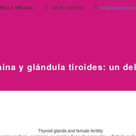
ARBELLA, MÁLAGA
+34 951 495 602
info@ovolearning
ina y glándula tiroides: un de