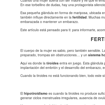
Cuando una mujer sueña con ser madre y ve que el emba
En ese torbellino de dudas, hay una protagonista silen
Esa pequeña glándula en forma de mariposa, ubicada en 
también influye directamente en la
fertilidad
. Muchas muj
embarazada o mantener un embarazo.
Este artículo está pensado para ti: para informarte, aco
FERT
El cuerpo de la mujer es sabio, pero también sensible. 
preparado, trompas sin obstrucciones… y un
sistema h
Aquí es donde la
tiroides
entra en juego. Esta glándula 
implantación del embrión y el desarrollo del embarazo, 
Cuando la tiroides no está funcionando bien, todo este 
El
hipotiroidismo
es cuando la tiroides no produce sufi
generar ciclos menstruales irregulares, ausencia de ovul