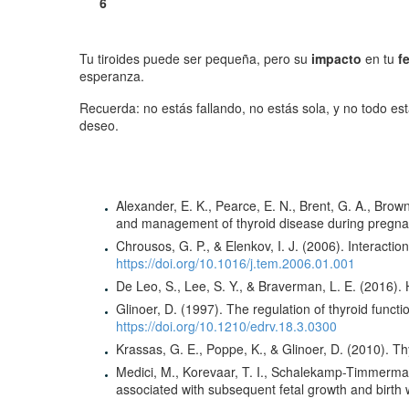
Tu tiroides puede ser pequeña, pero su
impacto
en tu
f
esperanza.
Recuerda: no estás fallando, no estás sola, y no todo 
deseo.
Alexander, E. K., Pearce, E. N., Brent, G. A., Brow
and management of thyroid disease during pregn
Chrousos, G. P., & Elenkov, I. J. (2006). Interac
https://doi.org/10.1016/j.tem.2006.01.001
De Leo, S., Lee, S. Y., & Braverman, L. E. (2016).
Glinoer, D. (1997). The regulation of thyroid func
https://doi.org/10.1210/edrv.18.3.0300
Krassas, G. E., Poppe, K., & Glinoer, D. (2010). T
Medici, M., Korevaar, T. I., Schalekamp-Timmermans,
associated with subsequent fetal growth and birth