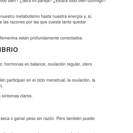
ndo bien? ¿Será mi pareja? ¿Estará todo bien conmigo?
uestro metabolismo hasta nuestra energía y, sí,
de las razones por las que cuesta tanto quedar
dad femenina están profundamente conectados.
IBRIO
o: hormonas en balance, ovulación regular, útero
 participan en el ciclo menstrual, la ovulación, la
).
 síntomas claros.
l seca o ganar peso sin razón. Pero también puede