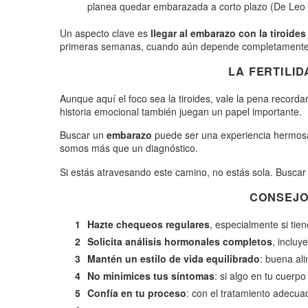
planea quedar embarazada a corto plazo (De Leo e
Un aspecto clave es
llegar al embarazo con la tiroide
primeras semanas, cuando aún depende completamente de
LA FERTILI
Aunque aquí el foco sea la tiroides, vale la pena recorda
historia emocional también juegan un papel importante.
Buscar un
embarazo
puede ser una experiencia hermosa
somos más que un diagnóstico.
Si estás atravesando este camino, no estás sola. Buscar
CONSEJO
Hazte chequeos regulares
, especialmente si tie
Solicita análisis hormonales completos
, incluy
Mantén un estilo de vida equilibrado
: buena al
No minimices tus síntomas
: si algo en tu cuerp
Confía en tu proceso
: con el tratamiento adecu