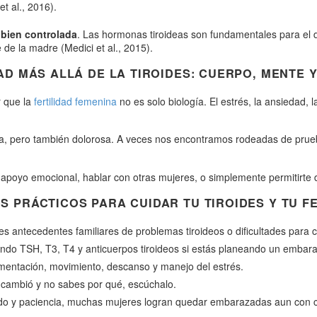
t al., 2016).
s bien controlada
. Las hormonas tiroideas son fundamentales para el d
 la madre (Medici et al., 2015).
DAD MÁS ALLÁ DE LA TIROIDES: CUERPO, MENTE 
r que la
fertilidad femenina
no es solo biología. El estrés, la ansiedad, 
, pero también dolorosa. A veces nos encontramos rodeadas de prueb
 apoyo emocional, hablar con otras mujeres, o simplemente permitirte 
S PRÁCTICOS PARA CUIDAR TU TIROIDES Y TU FE
nes antecedentes familiares de problemas tiroideos o dificultades para c
endo TSH, T3, T4 y anticuerpos tiroideos si estás planeando un embar
imentación, movimiento, descanso y manejo del estrés.
o cambió y no sabes por qué, escúchalo.
ado y paciencia, muchas mujeres logran quedar embarazadas aun con co