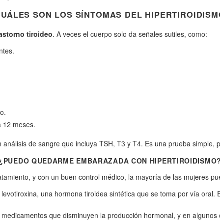
CUÁLES SON LOS SÍNTOMAS DEL HIPERTIROIDISM
astorno tiroideo
. A veces el cuerpo solo da señales sutiles, como:
ntes.
o.
a 12 meses.
un análisis de sangre que incluya TSH, T3 y T4. Es una prueba simple,
¿PUEDO QUEDARME EMBARAZADA CON HIPERTIROIDISMO
tratamiento, y con un buen control médico, la mayoría de las mujeres 
n levotiroxina, una hormona tiroidea sintética que se toma por vía oral
ir medicamentos que disminuyen la producción hormonal, y en algunos ca