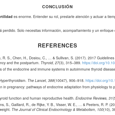
CONCLUSIÓN
ertilidad
es enorme. Entender su rol, prestarle atención y actuar a tiemp
está perdido. Solo necesitas información, acompañamiento y un enfoqu
REFERENCES
n, R. S., Chen, H., Dosiou, C., … & Sullivan, S. (2017). 2017 Guideline
ancy and the postpartum.
Thyroid, 27
(3), 315–389.
https://doi.org/10.
tions of the endocrine and immune systems in autoimmune thyroid diseas
 Hyperthyroidism.
The Lancet, 388
(10047), 906–918.
https://doi.org/1
tion in pregnancy: pathways of endocrine adaptation from physiology to 
hyroid function and human reproductive health.
Endocrine Reviews, 31
(
 S., Gaillard, R., de Rijke, Y. B., Visser, W. E., … & Peeters, R. P. (2
 weight.
The Journal of Clinical Endocrinology & Metabolism, 100
(10), 