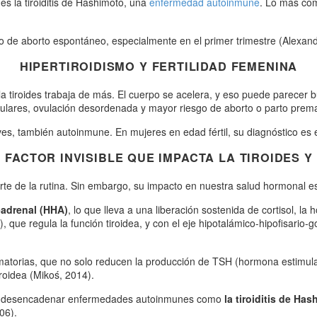
s la tiroiditis de Hashimoto, una
enfermedad autoinmune
. Lo más co
go de aborto espontáneo, especialmente en el primer trimestre (Alexande
HIPERTIROIDISMO Y FERTILIDAD FEMENINA
la tiroides trabaja de más. El cuerpo se acelera, y eso puede parecer
egulares, ovulación desordenada y mayor riesgo de aborto o parto pre
s, también autoinmune. En mujeres en edad fértil, su diagnóstico es e
 FACTOR INVISIBLE QUE IMPACTA LA TIROIDES Y
rte de la rutina. Sin embargo, su impacto en nuestra salud hormonal 
-adrenal (HHA)
, lo que lleva a una liberación sostenida de cortisol, l
PT), que regula la función tiroidea, y con el eje hipotalámico-hipofisar
matorias, que no solo reducen la producción de TSH (hormona estimulant
roidea (Mikoś, 2014).
ede desencadenar enfermedades autoinmunes como
la tiroiditis de H
006).