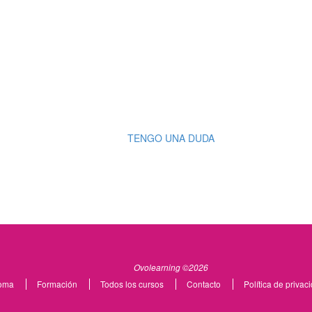
TENGO UNA DUDA
Ovolearning ©2026
oma
Formación
Todos los cursos
Contacto
Política de privac