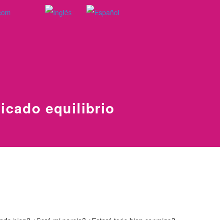
.com
licado equilibrio