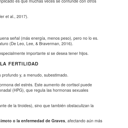
mplicado es que muchas veces se confunde con otros
r et al., 2017).
 buena señal (más energía, menos peso), pero no lo es.
maturo (De Leo, Lee, & Braverman, 2016).
specialmente importante si se desea tener hijos.
 LA FERTILIDAD
es profundo y, a menudo, subestimado.
a hormona del estrés. Este aumento de cortisol puede
io-gonadal (HPG), que regula las hormonas sexuales
e de la tiroides), sino que también obstaculizan la
ashimoto o la enfermedad de Graves
, afectando aún más