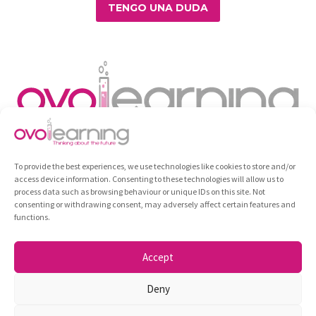
TENGO UNA DUDA
To provide the best experiences, we use technologies like cookies to store and/or
access device information. Consenting to these technologies will allow us to
process data such as browsing behaviour or unique IDs on this site. Not
consenting or withdrawing consent, may adversely affect certain features and
functions.
Diploma
Formación
Todos los cursos
Contacto
Política de privacidad
Login
Accept
Ovolearning ©2026
Deny